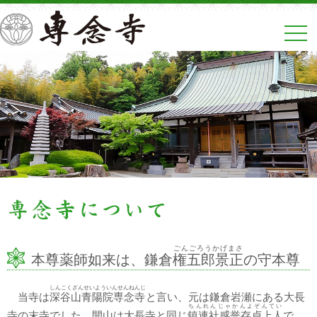
toggl
navig
ごんごろうかげまさ
本尊薬師如来は、鎌倉
権五郎景正
の守本尊
しんこくざんせいよういんせんねんじ
当寺は
深谷山青陽院専念寺
と言い、元は鎌倉岩瀬にある大長
ちんれんじゃかんよぞんてい
寺の末寺でした。開山は大長寺と同じ
鎮連社感誉存貞上人
で、