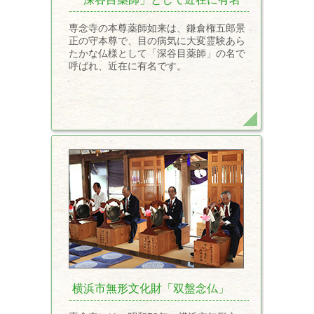
専念寺の本尊薬師如来は、鎌倉権五郎景
正の守本尊で、目の病気に大変霊験あら
たかな仏様として「深谷目薬師」の名で
呼ばれ、近在に有名です。
横浜市無形文化財「双盤念仏」