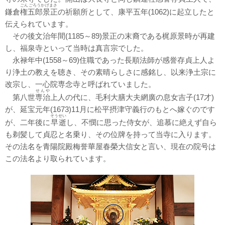
ごんごろうかげまさ
鎌倉
権五郎景正
の祈願所として、康平五年(1062)に起立したと
伝えられています。
その後文治年間(1185～89)景正の末裔である梶原景時が再建
し、福泉寺といって当時は真言宗でした。
永禄年中(1558～69)住職であった長順法師が感誉存貞上人よ
り浄土の教えを聴き、その素晴らしさに感銘し、以来浄土宗に
改宗し、一心院専念寺と呼ばれていました。
せんや
第八世
専治
上人の代に、毛利大膳大夫網廣の息女吉子(17才)
が、延宝元年(1673)11月に松平摂津守義行のもとへ嫁ぐのです
そうせい
が、二年後に
早逝
し、不憫に思った侍女が、追慕に絶えず自ら
も剃髪して貞忍と名乗り、その位牌を持って当寺に入ります。
その法名を青陽院殿梅誉華屋春榮大信女と言い、現在の院号は
この法名より取られています。