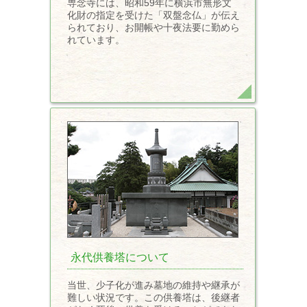
専念寺には、昭和59年に横浜市無形文
化財の指定を受けた「双盤念仏」が伝え
られており、お開帳や十夜法要に勤めら
れています。
永代供養塔について
当世、少子化が進み墓地の維持や継承が
難しい状況です。この供養塔は、後継者